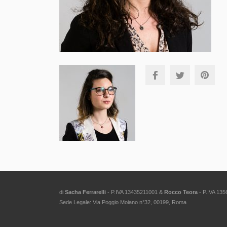
di
Sacha Ferrarelli
- P.IVA 13435211001 &
Rocco Teora
- P.IVA 13
Sede Legale: Via Poggio Moiano n°32, 00199, Roma