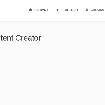
I SERVIZI
IL METODO
CHI SIA
ntent Creator