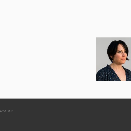
562331002